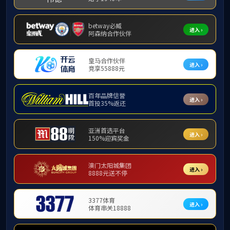
Website
抱歉
可能是由下列问题导致的：
当前页面发生错误， 请联系管理员（错误标识码：S1U1W），或
稍后重试
]