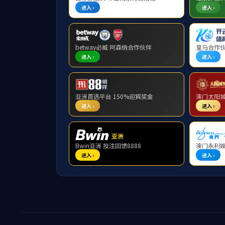
就业指导
可