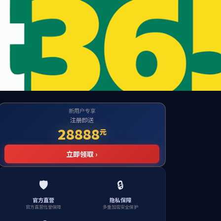
e
yl8cc永利官网首页
服务
国际交流
文件下载
招生就业
当前位置:
首页
>>
人才培养
>>
学科建设
>> 正文
专业课程思政建设”教学研讨会暨第九期