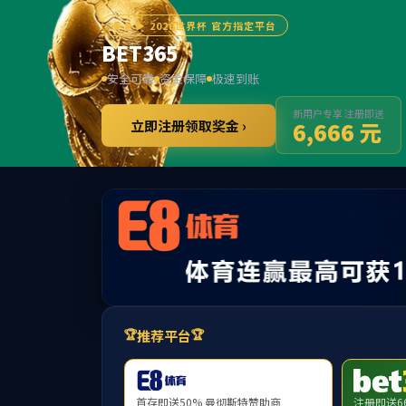
首页
学院概况
师资队伍
人
学科
人才培养
专业设置
旅游
本科生教育