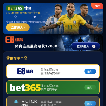
中国·yl8cc永利(集团)官方网站-Officials
Website
人才培养
+
当前位置:
首页
>>
人才培养
>>
学科建设
>> 正文
会展经济与管理系召开第十九次科研例会
2026年07月02日 11:18 点击：[