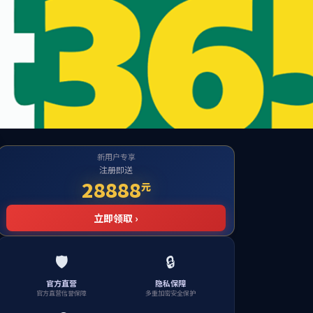
e
yl8cc永利官网首页
服务
国际交流
文件下载
招生就业
当前位置:
首页
>>
学生工作
>>
学工动态
>> 正文
“中国国际大学生创新大赛”院赛
点击：[