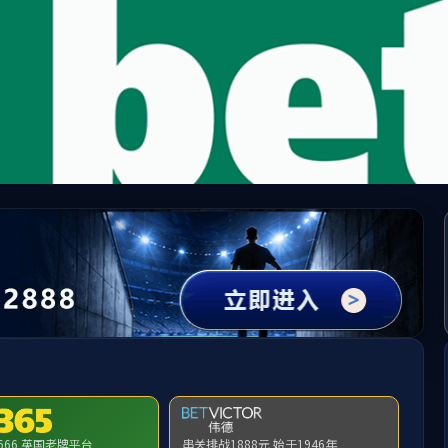
中国·yl8cc永利(集团)官方网站-Officials Websit
永利官网地
才培养
科学研究
学生工作
址
社会
动态
yl8cc永利官网举办2026“挑战杯”暨
2026年03月27日 20:42 