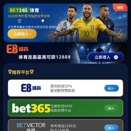
中国·yl8cc永利(集团)官方网站-Officials
Website
学生工作
+
当前位置:
首页
>>
学生工作
>>
学工动态
>> 正文
yl8cc永利官网举办保研考研经验分享交流会
2026年05月22日 18:48 点击：[