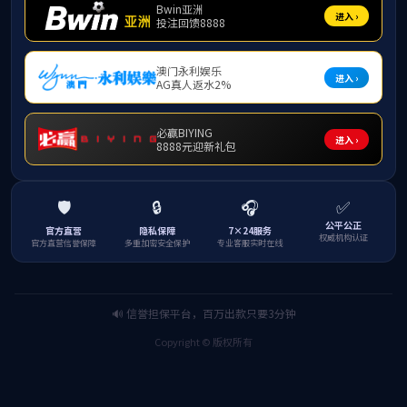
（通讯员 沙雨欣）为帮助同学们明确学业规划，
提升升学竞争力，5月21日晚，yl8cc永利官网于中和
楼220教室举办保研考研经验分享交流会。此次会议
邀请到2022级会展经济与管理专业聂现满（保研至大
连理工大学）、2022级旅游管理专业杨巧玲（保研至