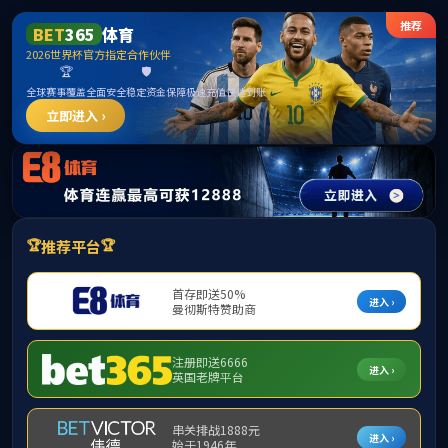
中国·yl8cc永利(集团)官方网站-Officials
Website
专题专栏
+
当前位置:
首页
>>
专题专栏
共0条
上页
1
下页